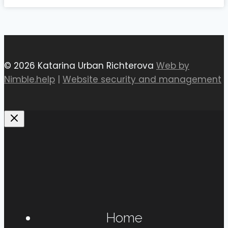
© 2026 Katarina Urban Richterova
Web by
Nimble.help
|
Website security and management
Home