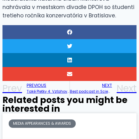
nahrávala v mestskom divadle DPOH so študenti
tretieho ročníka konzervatória v Bratislave.
Prev
Next
PREVIOUS
NEXT
Také Pletky 4: Vzťahové „hladko-obratko“
Best podcast in Science and Education
Related posts you might be
interested in
MEDIA APPEARANCES & AWARDS