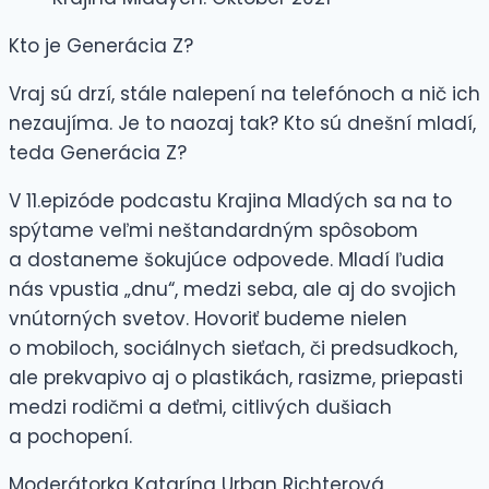
Kto je Generácia Z?
Vraj sú drzí, stále nalepení na telefónoch a nič ich
nezaujíma. Je to naozaj tak? Kto sú dnešní mladí,
teda Generácia Z?
V 11.epizóde podcastu Krajina Mladých sa na to
spýtame veľmi neštandardným spôsobom
a dostaneme šokujúce odpovede. Mladí ľudia
nás vpustia „dnu“, medzi seba, ale aj do svojich
vnútorných svetov. Hovoriť budeme nielen
o mobiloch, sociálnych sieťach, či predsudkoch,
ale prekvapivo aj o plastikách, rasizme, priepasti
medzi rodičmi a deťmi, citlivých dušiach
a pochopení.
Moderátorka Katarína Urban Richterová