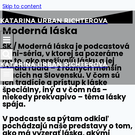
Skip to content
Katarina Urban Richterova
Moderná láska
SK /
Moderná láska
je podcastová
mini-séria, v ktorej sa pozeráme
na to, ako prežívajú lásku a jej
Katarina Urban Richterova
štádiá ľudia – z rôznych menšín
žijúcich na Slovensku. V čom sú
ich tradície a prístup k láske
špeciálny, iný a v čom nás –
niekedy prekvapivo – téma lásky
spája.
V podcaste sa pýtam odkiaľ
pochádzajú naše predstavy o tom,
ako má vyzerať láska, akými