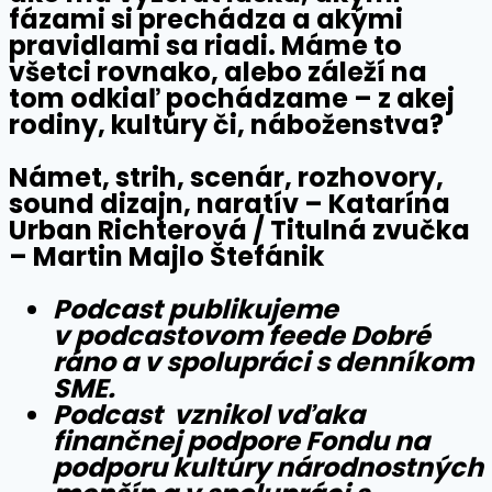
fázami si prechádza a akými
pravidlami sa riadi. Máme to
všetci rovnako, alebo záleží na
tom odkiaľ pochádzame – z akej
rodiny, kultúry či, náboženstva?
Námet, strih, scenár, rozhovory,
sound dizajn, naratív – Katarína
Urban Richterová / Titulná zvučka
– Martin Majlo Štefánik
Podcast publikujeme
v podcastovom feede Dobré
ráno a v spolupráci s denníkom
SME.
Podcast vznikol vďaka
finančnej podpore Fondu na
podporu kultúry národnostných