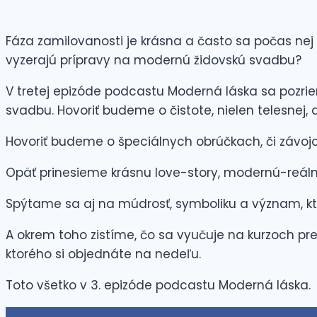
Fáza zamilovanosti je krásna a často sa počas n
vyzerajú prípravy na modernú židovskú svadbu?
V tretej epizóde podcastu Moderná láska sa pozrie
svadbu. Hovoriť budeme o čistote, nielen telesnej, 
Hovoriť budeme o špeciálnych obrúčkach, či závojo
Opäť prinesieme krásnu love-story, modernú-reálnu
Spýtame sa aj na múdrosť, symboliku a význam, kto
A okrem toho zistíme, čo sa vyučuje na kurzoch pre
ktorého si objednáte na nedeľu.
Toto všetko v 3. epizóde podcastu Moderná láska.