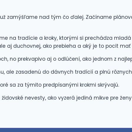
ej už zamýšľame nad tým čo ďalej. Začíname plánov
me na tradície a kroky, ktorými si prechádza mladá
ale aj duchovnej, ako prebieha a aký je to pocit ma
ch, no prekvapivo aj o odlúčení, ako jednom z najl
, ale zasadenú do dávnych tradícií a plnú rôznych 
ré sa za týmito predpísanými krokmi skrývajú.
 židovské nevesty, ako vyzerá jediná mikve pre ženy