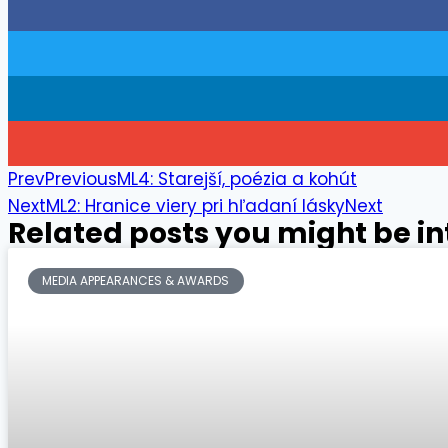
Prev
Previous
ML4: Starejší, poézia a kohút
Next
ML2: Hranice viery pri hľadaní lásky
Next
Related posts you might be in
MEDIA APPEARANCES & AWARDS