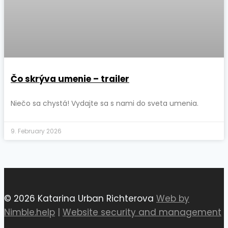
Čo skrýva umenie – trailer
Niečo sa chystá! Vydajte sa s nami do sveta umenia.
9. February 2026
© 2026 Katarina Urban Richterova
Web by
Nimble.help
|
Website security and management