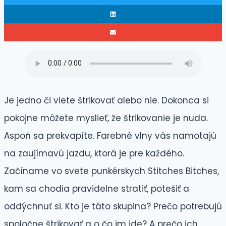
Je jedno či viete štrikovať alebo nie. Dokonca si
pokojne môžete myslieť, že štrikovanie je nuda.
Aspoň sa prekvapíte. Farebné vlny vás namotajú
na zaujímavú jazdu, ktorá je pre každého.
Začíname vo svete punkérskych Stitches Bitches,
kam sa chodia pravidelne stratiť, potešiť a
oddýchnuť si. Kto je táto skupina? Prečo potrebujú
spoločne štrikovať a o čo im ide? A prečo ich