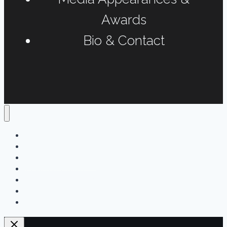
Awards
Bio & Contact
Home
Podcasts
Interviews & Reports
Radio Long-form
Print, Online & Fun Projects
Media Appearances & Awards
Bio & Contact