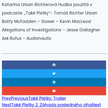
Katarína Urban Richterová Hudba použitá v
podcaste: „Také Pletky“- Tomáš Richter Urban
Batty McFadden – Slower – Kevin MacLeod
Allegations of Investigations – Jesse Gallagher
Ask Rufus – Audionautix
Prev
Previous
Také Pletky: Trailer
Next
Také Pletky 2. Záhada posledného dňa
Next