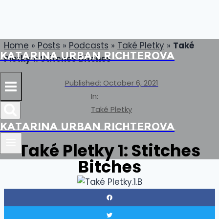
Skip
Home
»
Posts
»
Podcasts
»
Také Pletky
»
Také
Katarina Urban Richterova
to
Pletky 1: Stitches Bitches
content
Published:
October 6, 2021
In:
Také Pletky
Katarina Urban Richterova
Také Pletky 1: Stitches
Bitches