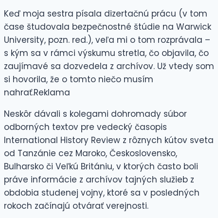
Keď moja sestra písala dizertačnú prácu (v tom
čase študovala bezpečnostné štúdie na Warwick
University, pozn. red.), veľa mi o tom rozprávala –
s kým sa v rámci výskumu stretla, čo objavila, čo
zaujímavé sa dozvedela z archívov. Už vtedy som
si hovorila, že o tomto niečo musím
nahrať.Reklama
Neskôr dávali s kolegami dohromady súbor
odborných textov pre vedecký časopis
International History Review z rôznych kútov sveta
od Tanzánie cez Maroko, Československo,
Bulharsko či Veľkú Britániu, v ktorých často boli
práve informácie z archívov tajných služieb z
obdobia studenej vojny, ktoré sa v posledných
rokoch začínajú otvárať verejnosti.