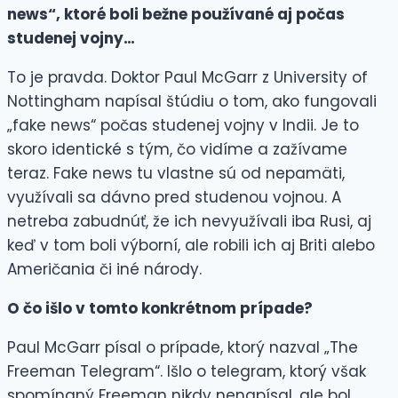
news“, ktoré boli bežne používané aj počas
studenej vojny…
To je pravda. Doktor Paul McGarr z University of
Nottingham napísal štúdiu o tom, ako fungovali
„fake news“ počas studenej vojny v Indii. Je to
skoro identické s tým, čo vidíme a zažívame
teraz. Fake news tu vlastne sú od nepamäti,
využívali sa dávno pred studenou vojnou. A
netreba zabudnúť, že ich nevyužívali iba Rusi, aj
keď v tom boli výborní, ale robili ich aj Briti alebo
Američania či iné národy.
O čo išlo v tomto konkrétnom prípade?
Paul McGarr písal o prípade, ktorý nazval „The
Freeman Telegram“. Išlo o telegram, ktorý však
spomínaný Freeman nikdy nenapísal, ale bol