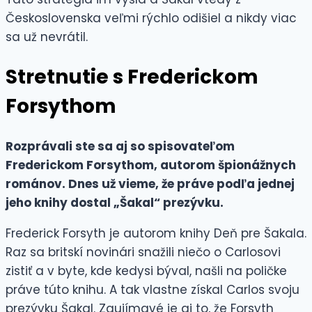
Československa veľmi rýchlo odišiel a nikdy viac
sa už nevrátil.
Stretnutie s
Frederickom
Forsythom
Rozprávali ste sa aj so spisovateľom
Frederickom Forsythom, autorom špionážnych
románov. Dnes už vieme, že práve podľa jednej
jeho knihy dostal „Šakal“ prezývku.
Frederick Forsyth je autorom knihy Deň pre Šakala.
Raz sa britskí novinári snažili niečo o Carlosovi
zistiť a v byte, kde kedysi býval, našli na poličke
práve túto knihu. A tak vlastne získal Carlos svoju
prezývku Šakal. Zaujímavé je aj to, že Forsyth