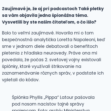
Zaujímavé je, že aj pri podcastoch Také pletky
sa vám objavila jedna špionážna téma.
Vysvetlili by ste našim čitateľom, o čo išlo?
Bolo to veľmi zaujímavé. Hovorila mi o tom
bezpečnostná analytička Loretta Napoleoni, keď
sme v jednom diele debatovali o benefitoch
pletenia z hľadiska neurovedy. Práve ona mi
povedala, že počas 2. svetovej vojny existovali
špiónky, ktoré využívali štrikovanie na
zaznamenávanie rôznych správ, v podstate ich
vpletali do kódov.
Špiónka Phyllis „Pippa“ Latour pašovala
pod nosom nacistov tajné správy
spojencom. Foto: archív Ministerstva