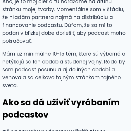
Áno, je to môj cieľ a tu narážame na druhú
stránku mojej tvorby. Momentálne som v štádiu,
že hľadám partnera najmä na distribúciu a
financovanie podcastu. Dúfam, že sa mi to
podarí v blízkej dobe doriešiť, aby podcast mohol
pokračovať.
Mám už minimálne 10-15 tém, ktoré sú výborné a
netýkajú sa len obdobia studenej vojny. Rada by
som podcast posunula aj do iných období a
venovala sa celkovo tajným stránkam tajného
sveta.
Ako sa dá uživiť vyrábaním
podcastov