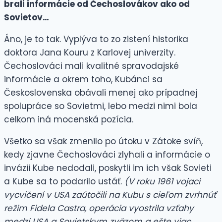
brali informácie od Čechoslovákov ako od
Sovietov…
Áno, je to tak. Vyplýva to zo zistení historika
doktora Jana Kouru z Karlovej univerzity.
Čechoslováci mali kvalitné spravodajské
informácie a okrem toho, Kubánci sa
Československa obávali menej ako prípadnej
spolupráce so Sovietmi, lebo medzi nimi bola
celkom iná mocenská pozícia.
Všetko sa však zmenilo po útoku v Zátoke svíň,
kedy zjavne Čechoslováci zlyhali a informácie o
invázii Kube nedodali, poskytli im ich však Sovieti
a Kube sa to podarilo ustáť.
(V roku 1961 vojaci
vycvičení v USA zaútočili na Kubu s cieľom zvrhnúť
režim Fidela Castra, operácia vyostrila vzťahy
medzi USA a Sovietskym zväzom a ešte viac