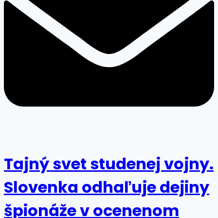
Tajný svet studenej vojny.
Slovenka odhaľuje dejiny
špionáže v ocenenom