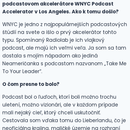
podcastovom akcelerátore WNYC Podcast
Accelerator v Los Angeles. Ako k tomu došlo?
WNYC je jedno z najpopulárnejších podcastových
štúdií na svete a išlo o prvý akcelerátor tohto
typu. Spomínaný Radiolab je ich vlajkový
podcast, ale majú ich veľmi veľa. Ja som sa tam
dostala s mojím nápadom ako jediná
Neameričanka s podcastom nazvanom „Take Me
To Your Leader“.
O čom presne to bolo?
Podcast bol o ľuďoch, ktorí boli možno trochu
uletení, možno vizionári, ale v každom prípade
mali nejaký cieľ, ktorý chceli uskutočniť.
Cestovala som vďaka tomu do Lieberlandu, čo je
neoficiálna krajina, maličké územie na rozhraní