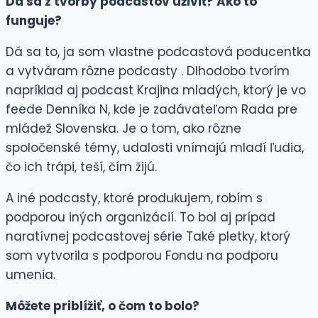
Dá sa z tvorby podcastov uživiť? Ako to
funguje?
Dá sa to, ja som vlastne podcastová poducentka
a vytváram rôzne podcasty . Dlhodobo tvorím
napríklad aj podcast Krajina mladých, ktorý je vo
feede Denníka N, kde je zadávateľom Rada pre
mládež Slovenska. Je o tom, ako rôzne
spoločenské témy, udalosti vnímajú mladí ľudia,
čo ich trápi, teší, čím žijú.
A iné podcasty, ktoré produkujem, robím s
podporou iných organizácií. To bol aj prípad
naratívnej podcastovej série Také pletky, ktorý
som vytvorila s podporou Fondu na podporu
umenia.
Môžete priblížiť, o čom to bolo?