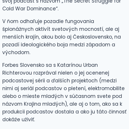
svoj podcast s názvom „The Secret Struggle for
Cold War Dominance“.
V ňom odhaľuje pozadie fungovania
špionážnych aktivít svetových mocností, ale aj
menších krajín, akou bolo aj Československo, na
pozadí ideologického boja medzi západom a
východom.
Forbes Slovensko sa s Katarínou Urban
Richterovou rozprával nielen o jej ocenenej
podcastovej sérii a ďalších projektoch (medzi
nimi aj seriál podcastov o pletení, elektromobilite
alebo o mieste mladých v súčasnom svete pod
názvom Krajina mladých), ale aj o tom, ako sa k
produkcii podcastov dostala a ako ju táto činnosť
dokáže uživiť.