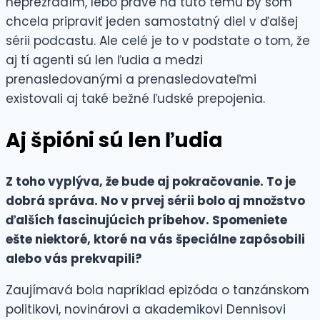
neprezradím, lebo práve na túto tému by som
chcela pripraviť jeden samostatný diel v ďalšej
sérii podcastu. Ale celé je to v podstate o tom, že
aj tí agenti sú len ľudia a medzi
prenasledovanými a prenasledovateľmi
existovali aj také bežné ľudské prepojenia.
Aj špióni sú len ľudia
Z toho vyplýva, že bude aj pokračovanie. To je
dobrá správa. No v prvej sérii bolo aj množstvo
ďalších fascinujúcich príbehov. Spomeniete
ešte niektoré, ktoré na vás špeciálne zapôsobili
alebo vás prekvapili?
Zaujímavá bola napríklad epizóda o tanzánskom
politikovi, novinárovi a akademikovi Dennisovi