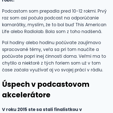
robiť?
Podcastom som prepadla pred 10-12 rokmi. Prvý
raz som asi počula podcast na odporúčanie
kamarátky, myslím, že to bol buď This American
Life alebo Radiolab. Bola som z toho nadšená.
Pol hodiny alebo hodinu počúvate zaujímavo
spracované témy, veľa sa pri tom naučíte a
počúvate popri inej činnosti doma. Veľmi ma to
chytilo a niektoré z tých foriem som už v tom
čase začala využívať aj vo svojej práci v rádiu.
Úspech v podcastovom
akcelerátore
V roku 2015 ste sa stali finalistkou v