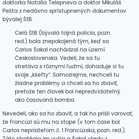
doktorka Natalia Telepneva a doktor Mikuláš
Pešta z nedávno sprístupnených dokumentov
bývalej ŠtB.
Celá ŠtB (bývalá tajná polícia, pozn.
red.) bola znepokojená tým, keď sa
Carlos Šakal nachádzal na území
Československa. Vedeli, že sa tu
stretáva s rôznymi ľuďmi, dohaduje si tu
svoje „kšefty“. Samozrejme, nechceli tu
žiadne problémy a chceli sa ho zbaviť,
pretože ten človek bol nepredvídateľný
ako časovaná bomba.
Nevedeli, ako sa ho zbaviť, a tak ho prišli varovať,
že Francúzi sú mu na stope (v tom čase bol
Carlos nepriateľom č. 1 Francúzska, pozn. red.).
Táto stratégia im vyšla a Šakal vtedy z