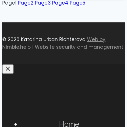
Page
1
Page
2
Page
3
Page
4
Page
5
© 2026 Katarina Urban Richterova
Web by
Nimble.help
|
Website security and management
Home