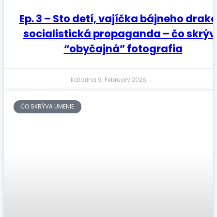
Ep. 3 – Sto detí, vajíčka bájneho draka
socialistická propaganda – čo skrý
“obyčajná” fotografia
Katarina
9. February 2026
ČO SKRÝVA UMENIE