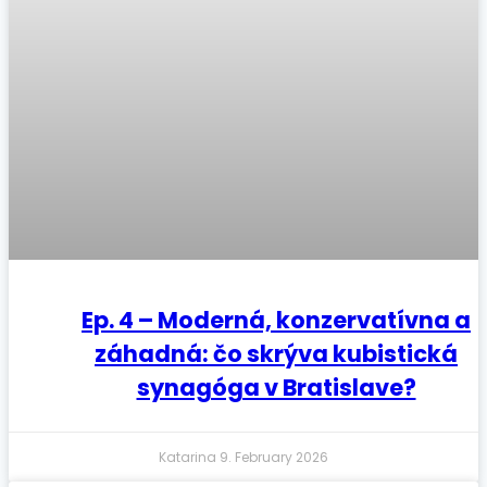
Ep. 4 – Moderná, konzervatívna a
záhadná: čo skrýva kubistická
synagóga v Bratislave?
Katarina
9. February 2026