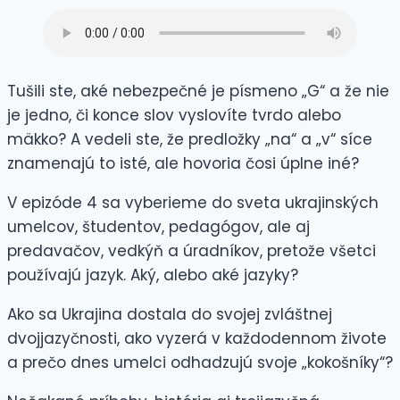
Tušili ste, aké nebezpečné je písmeno „G“ a že nie
je jedno, či konce slov vyslovíte tvrdo alebo
mäkko? A vedeli ste, že predložky „na“ a „v“ síce
znamenajú to isté, ale hovoria čosi úplne iné?
V epizóde 4 sa vyberieme do sveta ukrajinských
umelcov, študentov, pedagógov, ale aj
predavačov, vedkýň a úradníkov, pretože všetci
používajú jazyk. Aký, alebo aké jazyky?
Ako sa Ukrajina dostala do svojej zvláštnej
dvojjazyčnosti, ako vyzerá v každodennom živote
a prečo dnes umelci odhadzujú svoje „kokošníky“?