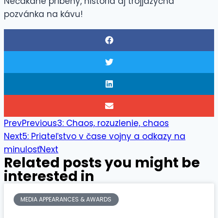
Nečakané príbehy, história aj trojjazyčná
pozvánka na kávu!
Prev
Previous
3: Chaos, rozuzlenie, chaos
Next
5: Priateľstvo v čase vojny a odkazy na
minulosť
Next
Related posts you might be
interested in
MEDIA APPEARANCES & AWARDS