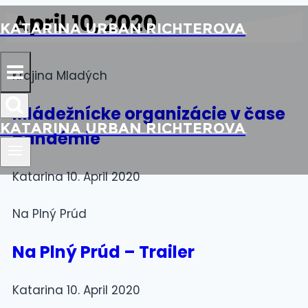
April 10, 2020
Katarina Urban Richterova
Krajina Mladých
Mládežnícke organizácie v čase
Katarina Urban Richterova
pandémie
Katarina
10. April 2020
Na Plný Prúd
Na Plný Prúd – Trailer
Katarina
10. April 2020