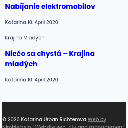
Nabíjanie elektromobilov
Katarina
10. April 2020
Krajina Mladých
Niečo sa chystá – Krajina
mladých
Katarina
10. April 2020
© 2026 Katarina Urban Richterova
Web by
Nimble.help
|
Website security and management